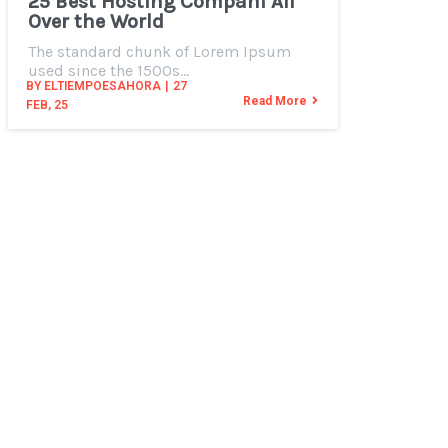
25 Best Hosting Compani All
Over the World
The standard chunk of Lorem Ipsum
used since the 1500s…
BY
ELTIEMPOESAHORA
|
27
Read More
FEB, 25