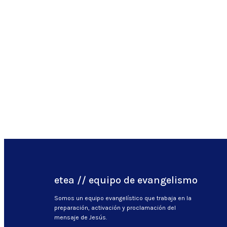
etea // equipo de evangelismo
Somos un equipo evangelístico que trabaja en la
preparación, activación y proclamación del
mensaje de Jesús.