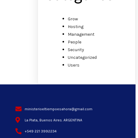
Grow
Hosting
Management
People
Security
Uncategorized
Users
ministerioeltiempoesahora@gmail.com
La Plata, Buenos Aires. ARGENTINA
+549 221 3992234