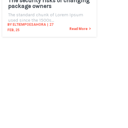
The security risks of changing
package owners
The standard chunk of Lorem Ipsum
used since the 1500s…
BY
ELTIEMPOESAHORA
|
27
Read More
FEB, 25